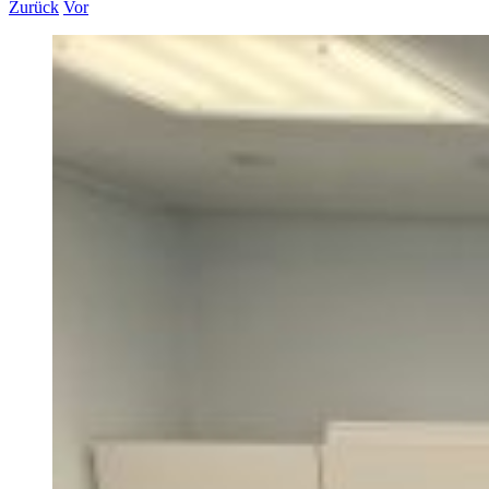
Zurück
Vor
Zeige
grösseres
Bild