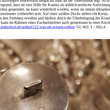
 auferlegten Bußwerken möglichst nahe an die Todesstunde legt. So ent
grund, dass sie eine Hilfe für Kranke als leiblich-seelische Aufricht
n gespendet, sie kann wiederholt werden, wenn sie erneut erkranken, 
nzimmer vorbereitet sein: Auf einer weißen Decke stehen ein Kreuz,
e in den Fürbitten erwähnt und bleiben durch die Überbringung der K
 kann im Rahmen einer Eucharistiefeier auch gemeinsam in einer Kir
atholisch.de/artikel/122-was-sie-wissen-sollten
; GL 602, 1 – 602,4.