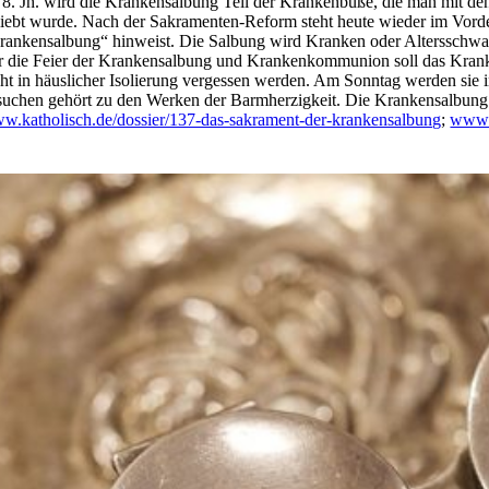
 8. Jh. wird die Krankensalbung Teil der Krankenbuße, die man mit den
liebt wurde. Nach der Sakramenten-Reform steht heute wieder im Vorder
rankensalbung“ hinweist. Die Salbung wird Kranken oder Altersschwache
r die Feier der Krankensalbung und Krankenkommunion soll das Kranke
cht in häuslicher Isolierung vergessen werden. Am Sonntag werden si
suchen gehört zu den Werken der Barmherzigkeit. Die Krankensalbung
w.katholisch.de/dossier/137-das-sakrament-der-krankensalbung
;
www.k