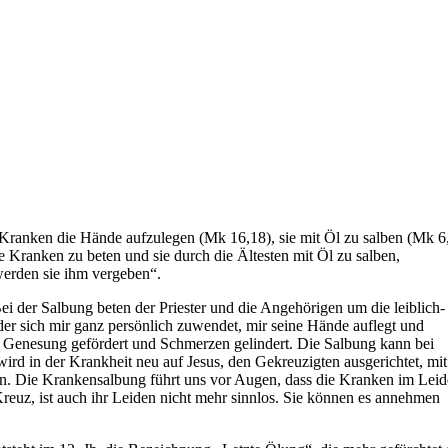
, Kranken die Hände aufzulegen (Mk 16,18), sie mit Öl zu salben (Mk 6
ie Kranken zu beten und sie durch die Ältesten mit Öl zu salben,
werden sie ihm vergeben“.
der Salbung beten der Priester und die Angehörigen um die leiblich-
er sich mir ganz persönlich zuwendet, mir seine Hände auflegt und
d Genesung gefördert und Schmerzen gelindert. Die Salbung kann bei
rd in der Krankheit neu auf Jesus, den Gekreuzigten ausgerichtet, mit
den. Die Krankensalbung führt uns vor Augen, dass die Kranken im Lei
reuz, ist auch ihr Leiden nicht mehr sinnlos. Sie können es annehmen