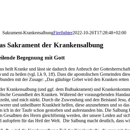
Sakrament-Krankensalbung
Firefighter
2022-10-26T17:28:48+02:00
as Sakrament der Krankensalbung
ilende Begegnung mit Gott
sus heilt Kranke und lässt sie dadurch den Anbruch der Gottesherrschaf
) und zu heilen (vgl. Lk 9, 1ff). Dass die apostolischen Gemeinden dies
rbunden mit der Zusage:
„Das gläubige Gebet wird den Kranken retten 
 der Krankensalbung (und ggf. dem Bußsakrament) und Krankenkommunio
elische Gesundheit des Kranken. Während der vorausgehenden Handaufleg
rzeiht, und mich stärkt. Durch die Zuwendung und den Beistand Jesu, 
hwerer und unheilbarer Krankheit helfen, diese anzunehmen und so das 
m ich in der Taufe schon gestorben und auferstanden bin. Die Salbung 
m Gesalbten des Herrn gleichförmig werden, der unsere Leiden auf sich
d aufopfern für das Heil der Welt.
Die Salbung macht deutlich, dass wi