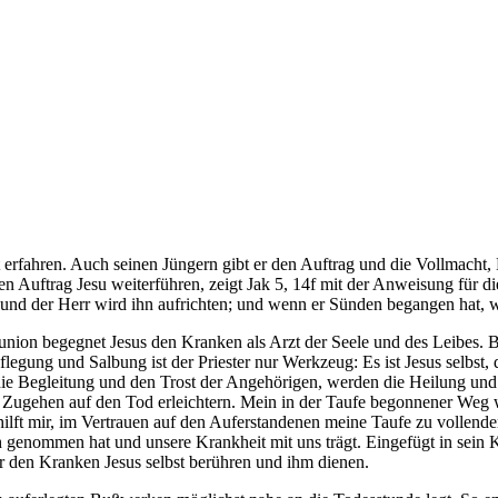
t erfahren. Auch seinen Jüngern gibt er den Auftrag und die Vollmacht
en Auftrag Jesu weiterführen, zeigt Jak 5, 14f mit der Anweisung für d
und der Herr wird ihn aufrichten; und wenn er Sünden begangen hat, 
n begegnet Jesus den Kranken als Arzt der Seele und des Leibes. Bei 
ung und Salbung ist der Priester nur Werkzeug: Es ist Jesus selbst, d
die Begleitung und den Trost der Angehörigen, werden die Heilung un
Zugehen auf den Tod erleichtern. Mein in der Taufe begonnener Weg wi
hilft mir, im Vertrauen auf den Auferstandenen meine Taufe zu vollen
 genommen hat und unsere Krankheit mit uns trägt. Eingefügt in sein K
r den Kranken Jesus selbst berühren und ihm dienen.