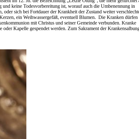
steht im 12. Jh. die Bezeichnung „Letzte Ölung“, die mehr gefürchtet 
ung und keine Todesvorbereitung ist, worauf auch die Umbenennung in
oder sich bei Fortdauer der Krankheit der Zustand weiter verschlechte
 Kerzen, ein Weihwassergefäß, eventuell Blumen.
Die Kranken dürfen
rankenkommunion mit Christus und seiner Gemeinde verbunden. Kranke
che oder Kapelle gespendet werden. Zum Sakrament der Krankensalbun