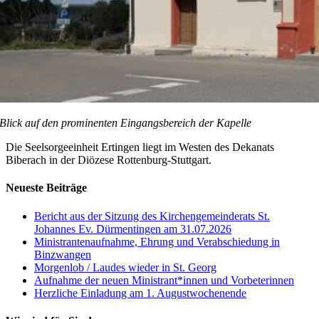
Blick auf den prominenten Eingangsbereich der Kapelle
Die Seelsorgeeinheit Ertingen liegt im Westen des Dekanats
Biberach in der Diözese Rottenburg-Stuttgart.
Neueste Beiträge
Bericht aus der Sitzung des Kirchengemeinderats St.
Johannes Ev. Dürmentingen am 31.07.2026
Ministrantenaufnahme, Ehrung und Verabschiedung in
Binzwangen
Morgenlob / Laudes wieder in St. Georg
Aufnahme der neuen Ministrant*innen und Vorbeterinnen
Herzliche Einladung am 1. Augustwochenende