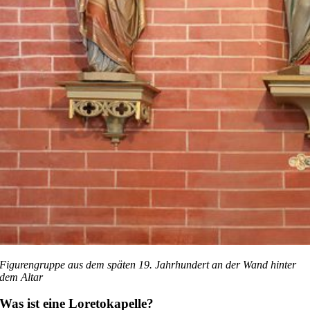
Figurengruppe aus dem späten 19. Jahrhundert an der Wand hinter
dem Altar
Was ist eine Loretokapelle?