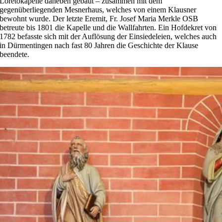
Loretokapelle daneben gebaut – zusammen mit dem
gegenüberliegenden Mesnerhaus, welches von einem Klausner
bewohnt wurde. Der letzte Eremit, Fr. Josef Maria Merkle OSB
betreute bis 1801 die Kapelle und die Wallfahrten. Ein Hofdekret von
1782 befasste sich mit der Auflösung der Einsiedeleien, welches auch
in Dürmentingen nach fast 80 Jahren die Geschichte der Klause
beendete.