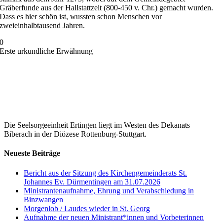
Gräberfunde aus der Hallstattzeit (800-450 v. Chr.) gemacht wurden.
Dass es hier schön ist, wussten schon Menschen vor
zweieinhalbtausend Jahren.
0
Erste urkundliche Erwähnung
Eine hervorragende Möglichkeit, Ihre Beziehung mit Gott mal
wieder etwas zu pflegen, bieten Ihnen die heutigen Tagestexte aus
der Bibel. Und Sie können sich darauf verlassen: Zeiten, die man
mit dem Wort Gottes verbringt, sind immer fruchtbare Zeiten.
Hier geht’s lang […]
Die Seelsorgeeinheit Ertingen liegt im Westen des Dekanats
Biberach in der Diözese Rottenburg-Stuttgart.
Neueste Beiträge
Bericht aus der Sitzung des Kirchengemeinderats St.
Johannes Ev. Dürmentingen am 31.07.2026
Ministrantenaufnahme, Ehrung und Verabschiedung in
Binzwangen
Morgenlob / Laudes wieder in St. Georg
Aufnahme der neuen Ministrant*innen und Vorbeterinnen