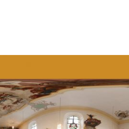
Darstellung des Heiligen Georg oben am Hailtinger Hochaltar (um
1758). Die Legende besagt, dass er in Kappadokien eine Prinzessin
rettete, indem er den Drachen tötete, dem sie als Opfer dargebracht
wurde. Daraufhin habe sich der König samt vieler Untertanen taufen
lassen. Gemäß der Überlieferung war der hl. Georg ein römischer
Soldat, der Ende des 3. Jahrhunderts in Kleinasien lebte. Er setzte sich
für die verfolgten Christen ein, stand beharrlich zu seinem Glauben
und erlitt deshalb unter Kaiser Diokletian (284-305) das Martyrium.
Selbst wenn Sie heute auch nur dafür belächelt oder als ewig gestrig
angesehen werden: Sind Sie bereit, zu Ihrem Glauben zu stehen?