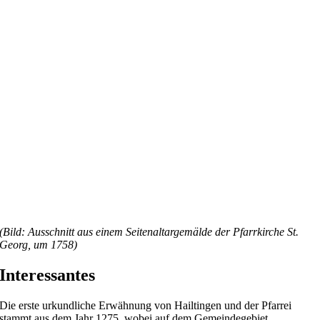
(Bild: Ausschnitt aus einem Seitenaltargemälde der Pfarrkirche St.
Georg, um 1758)
Interessantes
Die erste urkundliche Erwähnung von Hailtingen und der Pfarrei
stammt aus dem Jahr 1275, wobei auf dem Gemeindegebiet