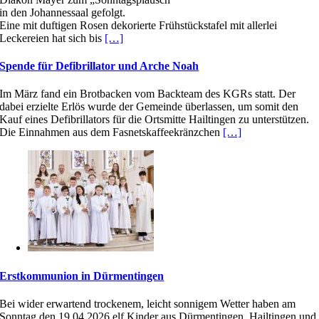
in den Johannessaal gefolgt.
Eine mit duftigen Rosen dekorierte Frühstückstafel mit allerlei
Leckereien hat sich bis
[…]
Spende für Defibrillator und Arche Noah
Im März fand ein Brotbacken vom Backteam des KGRs statt. Der
dabei erzielte Erlös wurde der Gemeinde überlassen, um somit den
Kauf eines Defibrillators für die Ortsmitte Hailtingen zu unterstützen.
Die Einnahmen aus dem Fasnetskaffeekränzchen
[…]
Erstkommunion in Dürmentingen
Bei wider erwartend trockenem, leicht sonnigem Wetter haben am
Sonntag den 19.04.2026 elf Kinder aus Dürmentingen, Hailtingen und