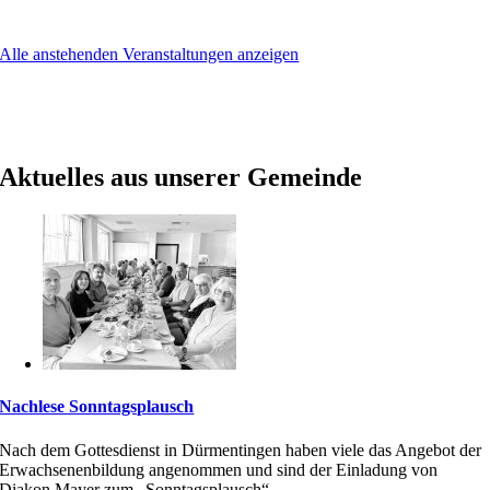
Alle anstehenden Veranstaltungen anzeigen
Jesus hat immer ein offenes Ohr für unsere Anliegen.
Aber er sehnt sich auch nach offenen Herzen für seine
Anliegen.
Aktuelles aus unserer Gemeinde
Nachlese Sonntagsplausch
Nach dem Gottesdienst in Dürmentingen haben viele das Angebot der
Erwachsenenbildung angenommen und sind der Einladung von
Diakon Mayer zum „Sonntagsplausch“