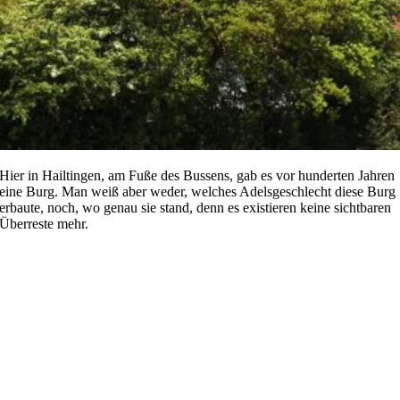
Hier in Hailtingen, am Fuße des Bussens, gab es vor hunderten Jahren
eine Burg. Man weiß aber weder, welches Adelsgeschlecht diese Burg
erbaute, noch, wo genau sie stand, denn es existieren keine sichtbaren
Überreste mehr.
Gemeinsam
Wir Menschen sind nicht geschaffen, um alleine zu leben. Gemeinsam
können wir mehr bewegen – und in Gemeinschaft blühen wir auf. Bei
uns gibt es eine Reihe von Gruppen, wo jeder, der gerne Anschluss
sucht, herzlich willkommen ist. Interesse?
Dann finden Sie hier mehr
[…]