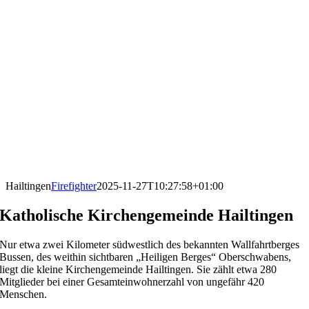
Hailtingen
Firefighter
2025-11-27T10:27:58+01:00
Katholische Kirchengemeinde Hailtingen
Nur etwa zwei Kilometer südwestlich des bekannten Wallfahrtberges
Bussen, des weithin sichtbaren „Heiligen Berges“ Oberschwabens,
liegt die kleine Kirchengemeinde Hailtingen. Sie zählt etwa 280
Mitglieder bei einer Gesamteinwohnerzahl von ungefähr 420
Menschen.