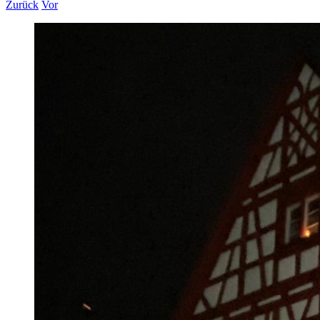
Zurück
Vor
Zeige
grösseres
Bild