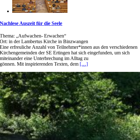
Nachlese Auszeit für die Seele
Thema: „Aufwachen- Erwachen“
Ort: in der Lambertus Kirche in Binzwangen
Eine erfreuliche Anzahl von Teilnehmer*innen aus den verschiedenen
Kirchengemeinden der SE Ertingen hat sich eingefunden, um sich
miteinander eine Unterbrechung im Alltag zu
gönnen. Mit inspirierenden Texten, dem
[…]