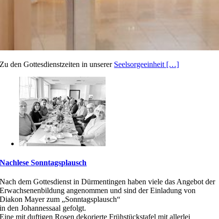
Zu den Gottesdienstzeiten in unserer
Seelsorgeeinheit […]
Nachlese Sonntagsplausch
Nach dem Gottesdienst in Dürmentingen haben viele das Angebot der
Erwachsenenbildung angenommen und sind der Einladung von
Diakon Mayer zum „Sonntagsplausch“
in den Johannessaal gefolgt.
Eine mit duftigen Rosen dekorierte Frühstückstafel mit allerlei