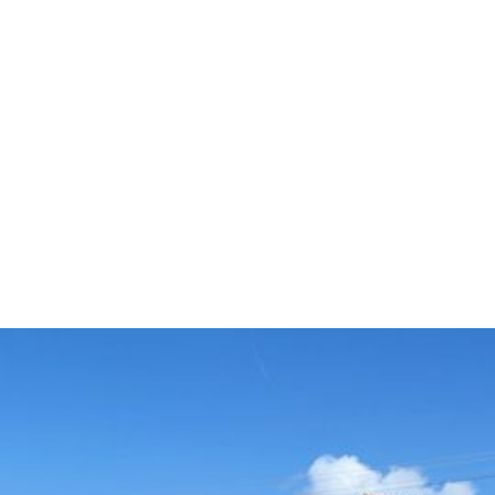
Auf dem Dach des Erisdorfer Rathauses brütet ein Storchenpaar.
Wussten Sie schon, dass Störche in der Bibel vier Mal erwähnt
werden? Zum Beispiel in Psalm 104,17 in einem Loblied auf den
Schöpfer und seine wundervolle Schöpfung. Noch interessanter ist ihre
Erwähnung beim Propheten Jeremia, wo dieser im Namen Gottes die
Menschen tadelt, dass selbst die Vögel besser wissen, was Gott will,
als das störrische Volk. Lesen Sie es einfach mal nach in Jer 8,7. Gotte
Wort gilt übrigens auch heute noch …