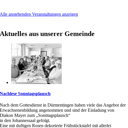
Alle anstehenden Veranstaltungen anzeigen
Jesus weist niemanden ab, der sich an ihn wendet.
Aktuelles aus unserer Gemeinde
Nachlese Sonntagsplausch
Nach dem Gottesdienst in Dürmentingen haben viele das Angebot der
Erwachsenenbildung angenommen und sind der Einladung von
Diakon Mayer zum „Sonntagsplausch“
in den Johannessaal gefolgt.
Eine mit duftigen Rosen dekorierte Frühstückstafel mit allerlei