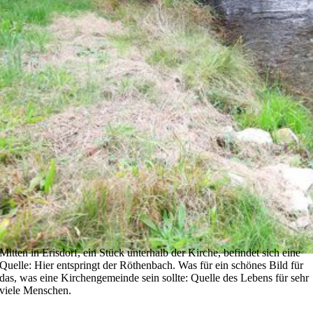
Mitten in Erisdorf, ein Stück unterhalb der Kirche, befindet sich eine
Quelle: Hier entspringt der Röthenbach. Was für ein schönes Bild für
das, was eine Kirchengemeinde sein sollte: Quelle des Lebens für sehr
viele Menschen.