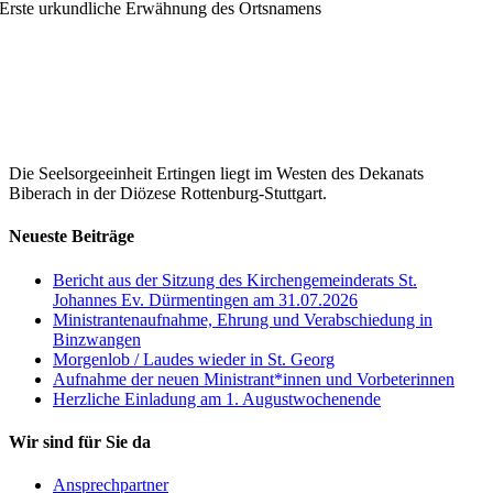
Erste urkundliche Erwähnung des Ortsnamens
Eine hervorragende Möglichkeit, Ihre Beziehung mit Gott mal
wieder etwas zu pflegen, bieten Ihnen die heutigen Tagestexte aus
der Bibel. Und Sie können sich darauf verlassen: Zeiten, die man
mit dem Wort Gottes verbringt, sind immer fruchtbare Zeiten.
Hier geht’s lang […]
Die Seelsorgeeinheit Ertingen liegt im Westen des Dekanats
Biberach in der Diözese Rottenburg-Stuttgart.
Neueste Beiträge
Bericht aus der Sitzung des Kirchengemeinderats St.
Johannes Ev. Dürmentingen am 31.07.2026
Ministrantenaufnahme, Ehrung und Verabschiedung in
Binzwangen
Morgenlob / Laudes wieder in St. Georg
Aufnahme der neuen Ministrant*innen und Vorbeterinnen
Herzliche Einladung am 1. Augustwochenende
Wir sind für Sie da
Ansprechpartner