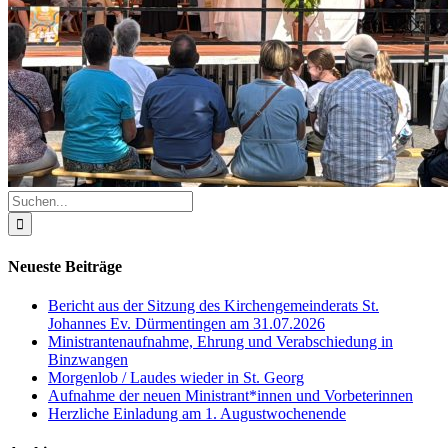
Suche
nach:
Neueste Beiträge
Bericht aus der Sitzung des Kirchengemeinderats St.
Johannes Ev. Dürmentingen am 31.07.2026
Ministrantenaufnahme, Ehrung und Verabschiedung in
Binzwangen
Morgenlob / Laudes wieder in St. Georg
Aufnahme der neuen Ministrant*innen und Vorbeterinnen
Herzliche Einladung am 1. Augustwochenende