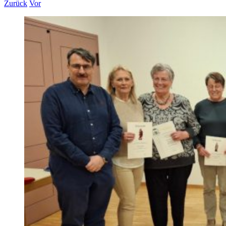
Zurück
Vor
Zeige
grösseres
Bild