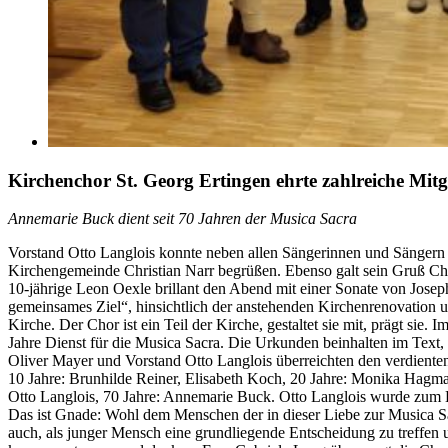
Kirchenchor St. Georg Ertingen ehrte zahlreiche Mit
Annemarie Buck dient seit 70 Jahren der Musica Sacra
Vorstand Otto Langlois konnte neben allen Sängerinnen und Sängern 
Kirchengemeinde Christian Narr begrüßen. Ebenso galt sein Gruß Chor
10-jährige Leon Oexle brillant den Abend mit einer Sonate von Jose
gemeinsames Ziel“, hinsichtlich der anstehenden Kirchenrenovation un
Kirche. Der Chor ist ein Teil der Kirche, gestaltet sie mit, prägt sie
Jahre Dienst für die Musica Sacra. Die Urkunden beinhalten im Text, 
Oliver Mayer und Vorstand Otto Langlois überreichten den verdient
10 Jahre: Brunhilde Reiner, Elisabeth Koch, 20 Jahre: Monika Hagmann
Otto Langlois, 70 Jahre: Annemarie Buck. Otto Langlois wurde zum E
Das ist Gnade: Wohl dem Menschen der in dieser Liebe zur Musica Sac
auch, als junger Mensch eine grundliegende Entscheidung zu treffen 