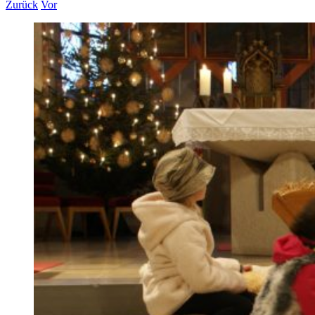
Zurück
Vor
Zeige
grösseres
Bild