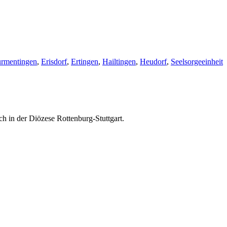
rmentingen
,
Erisdorf
,
Ertingen
,
Hailtingen
,
Heudorf
,
Seelsorgeeinheit
ch in der Diözese Rottenburg-Stuttgart.