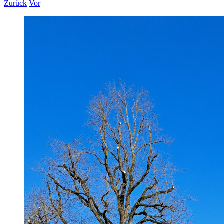
Zurück
Vor
Zeige
grösseres
Bild