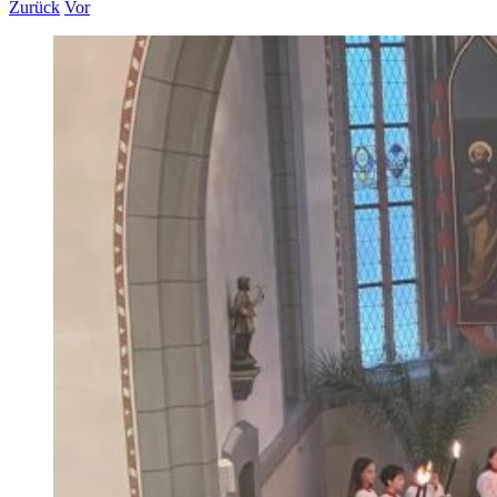
Zurück
Vor
Zeige
grösseres
Bild