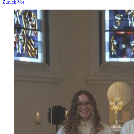
Zurück
Vor
Zeige
grösseres
Bild