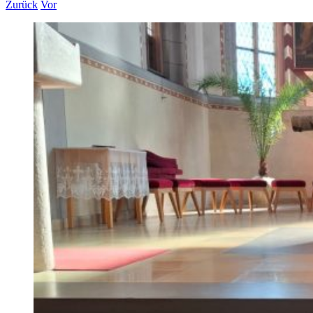
Zurück
Vor
Zeige
grösseres
Bild