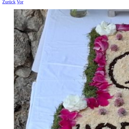
Zurück
Vor
Zeige
grösseres
Bild