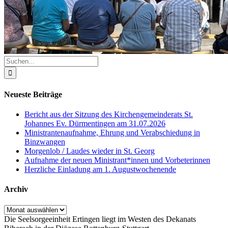
Suche
nach:
Neueste Beiträge
Bericht aus der Sitzung des Kirchengemeinderats St.
Johannes Ev. Dürmentingen am 31.07.2026
Ministrantenaufnahme, Ehrung und Verabschiedung in
Binzwangen
Morgenlob / Laudes wieder in St. Georg
Aufnahme der neuen Ministrant*innen und Vorbeterinnen
Herzliche Einladung am 1. Augustwochenende
Archiv
Archiv
Die Seelsorgeeinheit Ertingen liegt im Westen des Dekanats