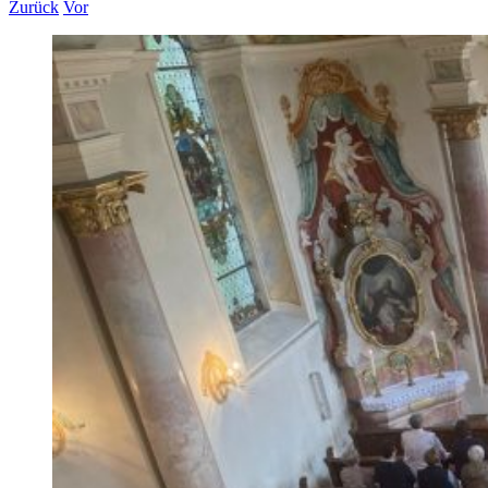
Zurück
Vor
Zeige
grösseres
Bild