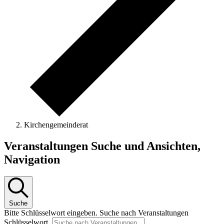
Kirchengemeinderat
Veranstaltungen
Veranstaltungen Suche und Ansichten,
for
Navigation
8.
Mai
2026
Suche
Bitte Schlüsselwort eingeben. Suche nach Veranstaltungen
Schlüsselwort.