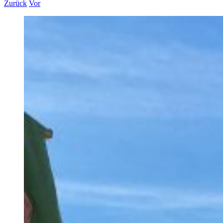
Zurück
Vor
Zeige
grösseres
Bild