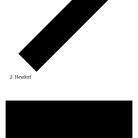
Heudorf
Veranstaltungen
for
22.
April
2026