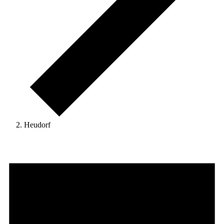
Heudorf
Veranstaltungen
for
20.
April
2026